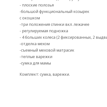
- плоские полозья
-большой функциональный козырек
с окошком
-три положения спинки вкл. лежачее
- регулируемая подножка
- 4 больших колеса (2 фиксированных, 2 выд
-отделка мехом
-съемный меховой матрасик
-теплые варежки
-сумка для мамы
Комплект: сумка, варежки.