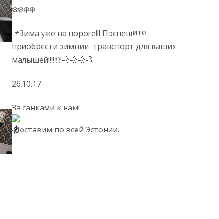
❄️❄️❄️❄️
ите
📌Зима уже на пороге!!! Поспеш
приобрести зимний транспорт для ваших
малышей!!!!☃️💨💨💨💨
26.10.17
За санками к нам!
Доставим по всей Эстонии.